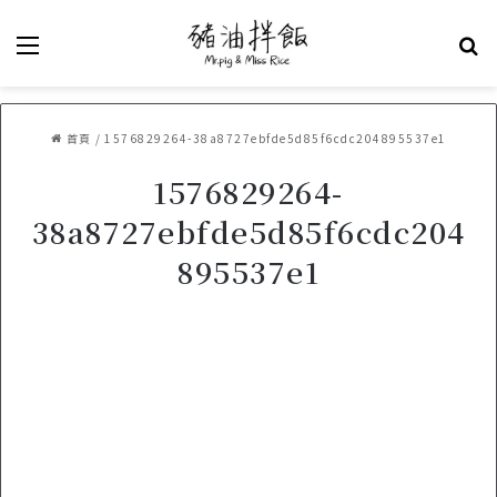
選單
關
首頁
/
1576829264-38a8727ebfde5d85f6cdc204895537e1
1576829264-
38a8727ebfde5d85f6cdc204
895537e1