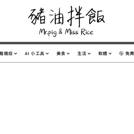
難雜症
AI 小工具
美食
生活
軟體
免費