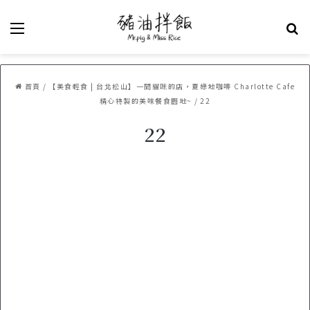
選單
關
首頁
/
【美食輕食 | 台北松山】一間貓咪的店，夏綠地咖啡 Charlotte Cafe
精心特製的美味餐食園地~
/
22
22