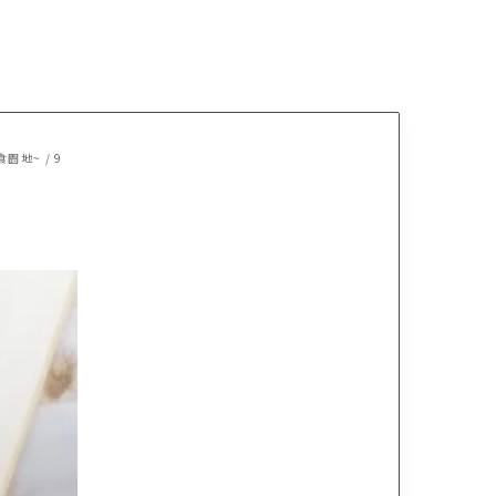
餐食園地~
/
9