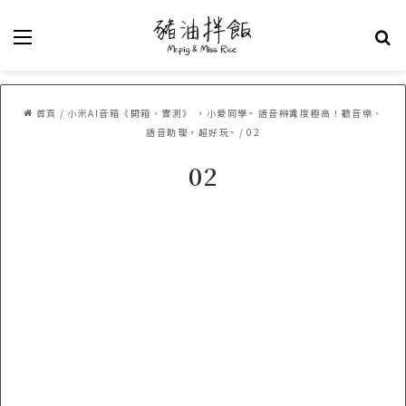
選單
關
首頁
/
小米AI音箱《開箱、實測》 ，小愛同學~ 語音辨識度極高！聽音樂、
語音助理，超好玩~
/
02
02