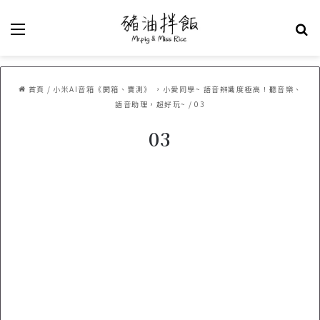
選單
關
首頁
/
小米AI音箱《開箱、實測》 ，小愛同學~ 語音辨識度極高！聽音樂、
語音助理，超好玩~
/
03
03