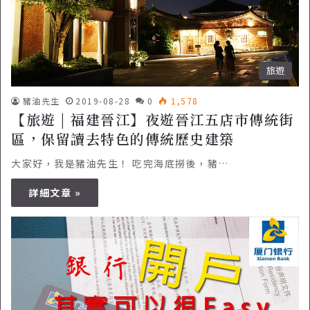
旅遊
豬油先生
2019-08-28
0
1,578
【旅遊 | 福建晉江】夜遊晉江五店市傳統街
區，保留讀去特色的傳統歷史建築
大家好，我是豬油先生！ 吃完海底撈後，豬…
詳細文章 »