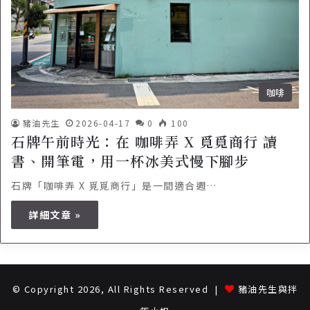
咖啡
豬油先生
2026-04-17
0
100
石牌午前時光：在 咖啡弄 X 覓覓商行 讀
書、開筆電，用一杯冰美式慢下腳步
石牌「咖啡弄 X 覓覓商行」是一間適合週…
詳細文章 »
© Copyright 2026, All Rights Reserved |
豬油先生與拌