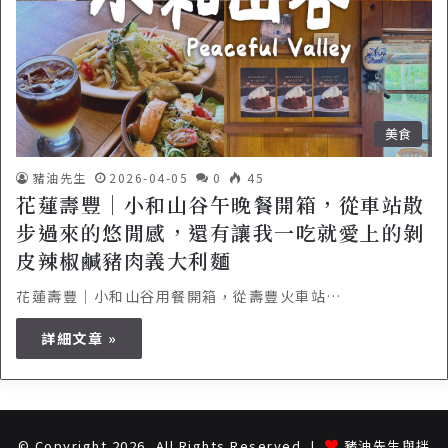
美食
豬油先生
2026-04-05
0
45
花蓮壽豐｜小和山谷午晚餐開箱，從車站散
步過來的悠閒感，還有讓我一吃就愛上的剝
皮辣椒鹹豬肉義大利麵
花蓮壽豐｜小和山谷用餐開箱，從壽豐火車站…
詳細文章 »
© Copyright 2026, All Rights Reserved |
豬油先生與拌