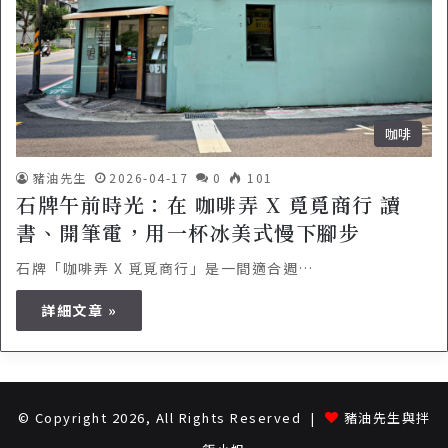
咖啡
豬油先生
2026-04-17
0
101
石牌午前時光：在 咖啡弄 X 覓覓商行 讀
書、開筆電，用一杯冰美式慢下腳步
石牌「咖啡弄 X 覓覓商行」是一間適合週…
詳細文章 »
© Copyright 2026, All Rights Reserved |
豬油先生與拌