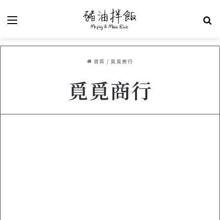
選單
關
首頁
/
覓覓商行
覓覓商行