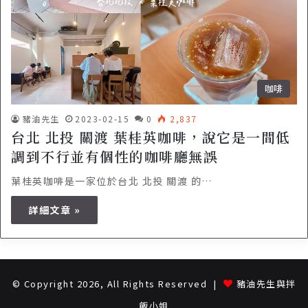
咖啡
豬油先生
2023-02-15
0
2,837
台北 北投 關渡 葉桂英咖啡，說它是一間低
調到不行並有個性的咖啡廳無誤
葉桂英咖啡是一家位於台北 北投 關渡 的…
詳細文章 »
© Copyright 2026, All Rights Reserved |
豬油先生與拌
飯小姐