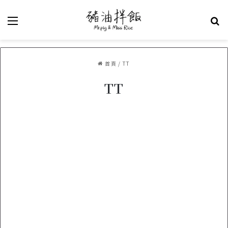
選單
關
首頁
/
TT
TT