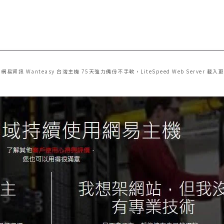
網易資訊 Wanteasy 台灣主機 75天強力備份不手軟，LiteSpeed Web Server 載