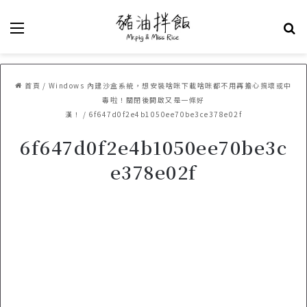
選單
關
首頁
/
Windows 內建沙盒系統，想安裝啥咪下載啥咪都不用再擔心搞壞或中
毒啦！關閉後開啟又是一條好
漢！
/
6f647d0f2e4b1050ee70be3ce378e02f
6f647d0f2e4b1050ee70be3c
e378e02f