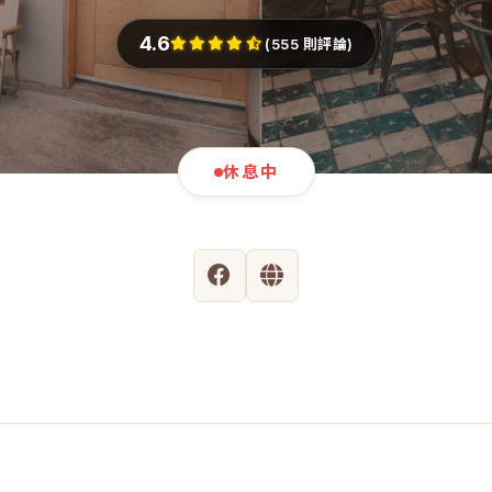
4.6
(555 則評論)
休息中