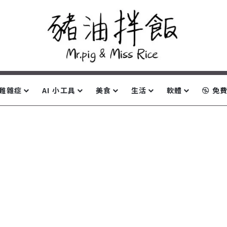
難雜症
AI 小工具
美食
生活
軟體
免費