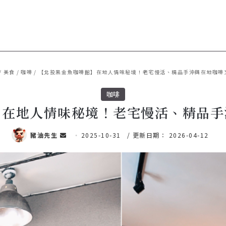
/
美食
/
咖啡
/
【北投黑金魚咖啡館】在地人情味秘境！老宅慢活、精品手沖與在地咖啡
咖啡
】在地人情味秘境！老宅慢活、精品手
豬油先生
傳
2025-10-31
/ 更新日期： 2026-04-12
送
電
子
郵
件