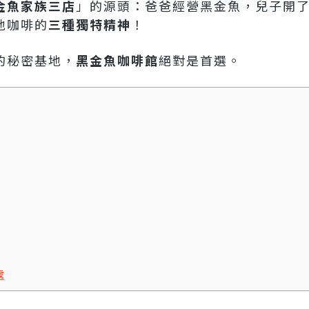
金魚家族三店
」的源頭：爸爸經營黑金魚，兒子開了K
地咖啡的
三種獨特精神
！
的秘密基地，
黑金魚咖啡館
絕對是首選。
處