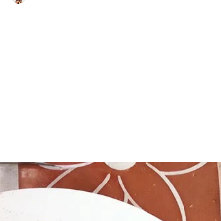
送
電
子
郵
件