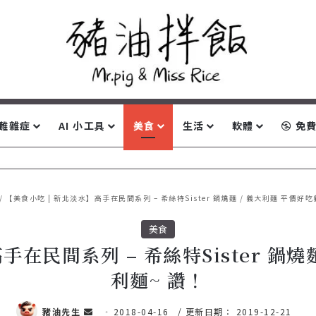
難雜症
AI 小工具
美食
生活
軟體
免費
/
【美食小吃 | 新北淡水】高手在民間系列 – 希絲特Sister 鍋燒麵 / 義大利麵 平價好
美食
手在民間系列 – 希絲特Sister 鍋燒
利麵~ 讚！
豬油先生
傳
2018-04-16
/ 更新日期： 2019-12-21