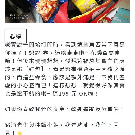
心得
老實說一開始打開時，看到這些東西當下真是
傻掉了！想說 靠，這啥東東啦~ 花錢買零食
唷！但後來慢慢想想，發現這福袋其實主角應
該是那【紅包】，看是否有機會抽中大禮之類
的。而這些零食，應該是額外滿足一下我們空
虛的小心靈而已！這樣想想，就覺得好像其實
也是蠻不錯的啦~ 這199 元 OK啦！
如果你喜歡我們的文章，歡迎追蹤及分享嚕！
豬油先生與拌飯小姐，我是豬油，我們下回
見！‍