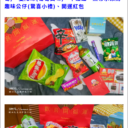
趣味公仔(驚喜小禮)、開運紅包