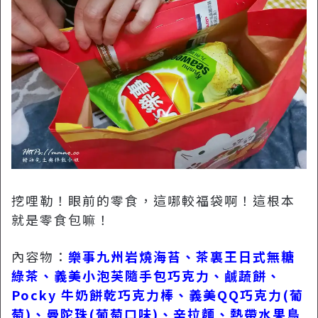
挖哩勒！眼前的零食，這哪較福袋啊！這根本
就是零食包嘛！
內容物：
樂事九州岩燒海苔、茶裏王日式無糖
綠茶、義美小泡芙隨手包巧克力、鹹蔬餅、
Pocky 牛奶餅乾巧克力棒、義美QQ巧克力(葡
萄)、曼陀珠(葡萄口味)、辛拉麵、熱帶水果鳥