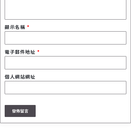
！
e
d
b
a
c
顯示名稱
*
k
R
e
w
電子郵件地址
*
a
r
d
，
個人網站網址
沒
事
填
填
小
問
卷
，
賺