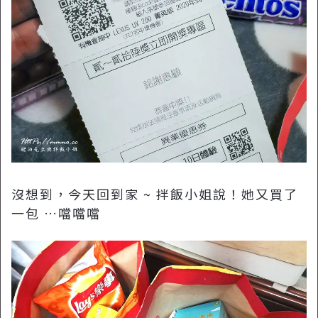
沒想到，今天回到家 ~ 拌飯小姐說！她又買了
一包 …噹噹噹