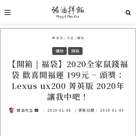
選單
關
首頁
/
生活
/
購物
購物
開箱
【開箱 | 福袋】2020全家鼠錢福
袋 歡喜開福運 199元 ~ 頭獎：
Lexus ux200 菁英版 2020年
讓我中吧！
豬油先生
傳
2020-01-08
/ 更新日期： 2020-01-09
送
電
子