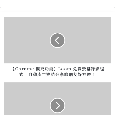
【
C
h
r
o
m
e
擴
充
功
【Chrome 擴充功能】Loom 免費螢幕錄影程
能
式，自動產生連結分享給朋友好方便！
】
L
【
o
A
o
P
m
P
免
|
費
A