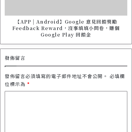
螢
n
幕
d
錄
r
影
o
【APP | Android】Google 意見回饋獎勵
程
i
Feedback Reward，沒事填填小問卷，賺個
式
d
Google Play 回饋金
，
】
自
G
動
o
產
發佈留言
o
生
g
連
l
發佈留言必須填寫的電子郵件地址不會公開。
必填欄
結
e
分
意
位標示為
*
享
見
給
回
留
朋
饋
言
友
獎
*
好
勵
方
F
便
e