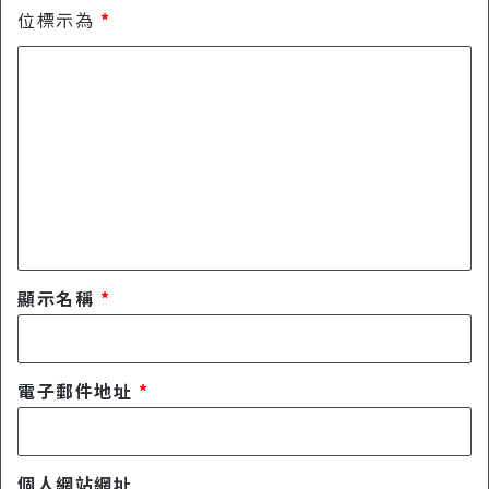
o
R
位標示為
*
u
e
d
留
c
如
o
言
何
v
*
讓
e
素
r
人
y
變
P
影
r
片
o
大
的
師
秘
顯示名稱
*
？
密
武
器
電子郵件地址
*
個人網站網址