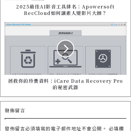
影
音
2025最佳AI影音工具排名：Apowersoft
工
RecCloud如何讓素人變影片大師？
具
排
拯
名
救
：
你
A
的
p
珍
o
貴
w
資
e
料
r
：
s
i
拯救你的珍貴資料：iCare Data Recovery Pro
o
C
的秘密武器
f
a
t
r
R
e
e
發佈留言
D
c
a
C
t
發佈留言必須填寫的電子郵件地址不會公開。
必填欄
l
a