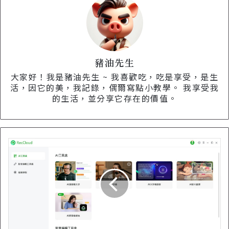
豬油先生
大家好！我是豬油先生 ~ 我喜歡吃，吃是享受，是生
活，因它的美，我記錄，偶爾寫點小教學。 我享受我
的生活，並分享它存在的價值。
2
0
2
5
最
佳
A
I