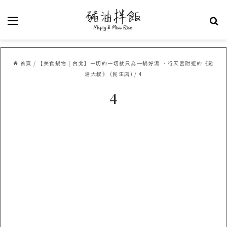
選單
關
首頁
/
【美食鍋物 | 台北】一切的一切就只為一鍋好湯 ，行天宮附近的《雞
湯大叔》 (民生店)
/
4
4