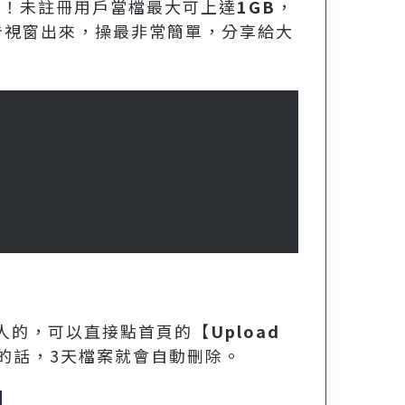
限
！未註冊用戶當檔最大可上達
1GB
，
告視窗出來，操最非常簡單，分享給大
別人的，可以直接點首頁的【
Upload
的話，3天檔案就會自動刪除。