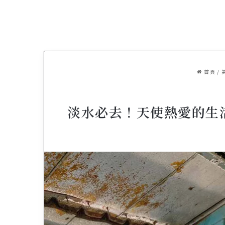
首頁
/
淡水必去！天使熱愛的生活‧L