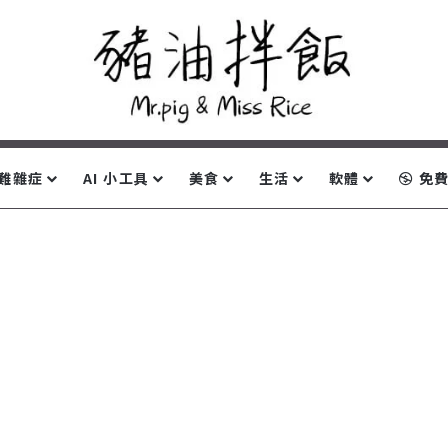
難雜症
AI 小工具
美食
生活
軟體
免費