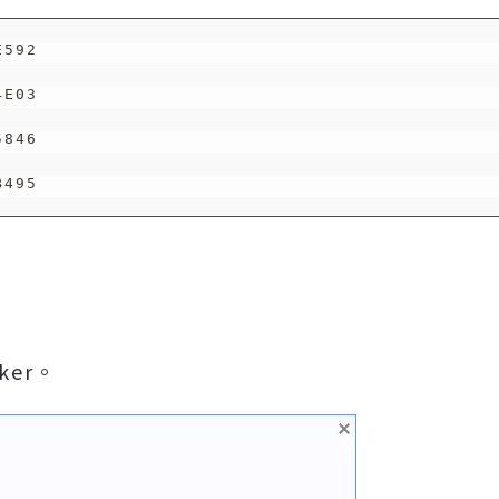
592

E03

846

ker。