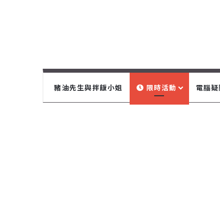
豬油先生與拌飯小姐
限時活動
電腦疑