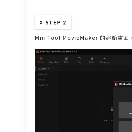
》STEP 2
MiniTool MovieMaker 的起始畫面