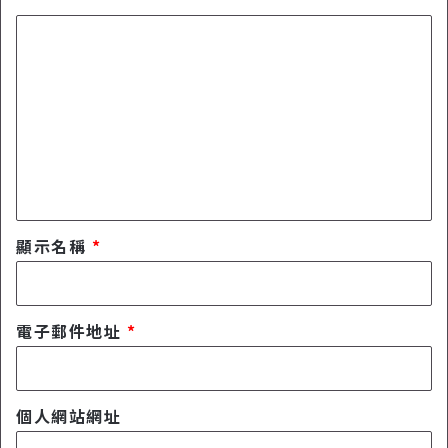
A
便
S
留
的
開
線
言
箱
上
*
，
螢
狠
幕
強
倒
、
數
狠
工
快
具
、
，
狠
無
顯示名稱
*
創
須
作
安
。
裝
任
電子郵件地址
*
何
程
式
個人網站網址