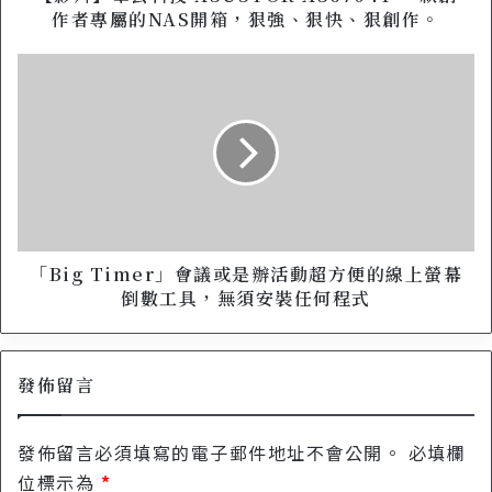
U
作者專屬的NAS開箱，狠強、狠快、狠創作。
S
T
「
O
B
R
i
A
g
S
T
6
i
7
m
0
e
4
r
T
」
「Big Timer」會議或是辦活動超方便的線上螢幕
一
會
倒數工具，無須安裝任何程式
款
議
創
或
作
是
者
發佈留言
辦
專
活
屬
動
發佈留言必須填寫的電子郵件地址不會公開。
必填欄
的
超
N
方
位標示為
*