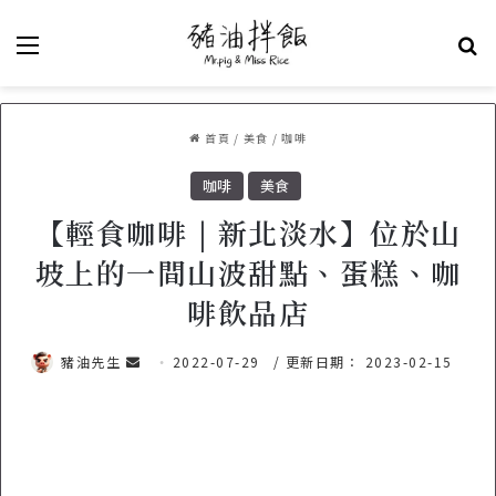
選單
關
首頁
/
美食
/
咖啡
咖啡
美食
【輕食咖啡 | 新北淡水】位於山
坡上的一間山波甜點、蛋糕、咖
啡飲品店
豬油先生
傳
2022-07-29
/ 更新日期： 2023-02-15
送
電
子
郵
件