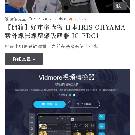
影片
豬油先生
2022-03-05
0
2,526
【開箱】好市多購物 日本IRIS OHYAMA
紫外線無線塵蟎吸塵器 IC-FDC1
拌飯小姐是過敏體質，之前在基隆有使用小紫…
詳細文章 »