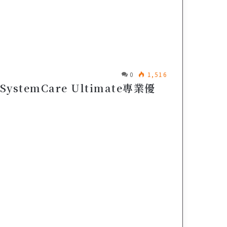
0
1,516
stemCare Ultimate專業優