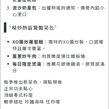
流沙奶皇包
：出爐時搖鈴通知，爆漿內餡小
心燙口
現炒熱區驚豔菜色
XO醬炒蘿蔔糕
：獨特的XO醬炒製，口感獨
特且層次豐富。
薑蔥炒牛肉
：肉質嫩度堪比鐵板燒
每日限定煲湯
：推薦花膠燉雞湯，膠質感滿
分
每季推出新菜色，現點現做
正宗功夫點心
頂級粵式料理
鮑參翅肚 珍饈海味 任你嚐