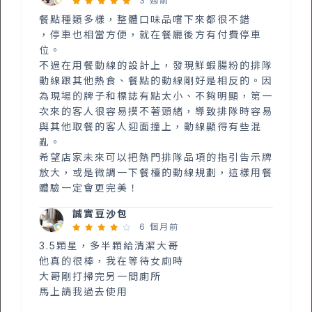
3 週前
餐點種類多樣，整體口味品嚐下來都很不錯
，停車也相當方便，就在餐廳後方有付費停車
位。
不過在用餐動線的設計上，發現鮮蝦腸粉的排隊
動線跟其他熱食、餐點的動線剛好是相反的。因
為現場的牌子和標誌有點太小、不夠明顯，第一
次來的客人很容易摸不著頭緒，導致排隊時容易
與其他取餐的客人迎面撞上，動線顯得有些混
亂。
希望店家未來可以把熱門排隊品項的指引告示牌
放大，或是微調一下餐檯的動線規劃，這樣用餐
體驗一定會更完美！
誠實豆沙包
6 個月前
3.5顆星，多半顆給清潔大哥
他真的很棒，我在等待女廁時
大哥剛打掃完另一間廁所
馬上請我過去使用