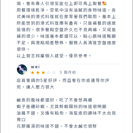
場，會有專人引領至座位上即可馬上取餐
用餐環境乾淨，空氣中沒有油膩的食物味道，各
式美味的港式料理就在那等著我們取用。基本上
所能想到的港式料理應有盡有，只是補餐的速度
挺慢的。很多餐點空盤許久也不見再補，又或是
補的很少。味道基本都還可以，點心類味道略顯
不足，與港點相差懸殊。服務人員清理空盤速度
很快。
以上發言純屬個人感受，僅供參考。
wei
3 個月前
店員會請你5星好評，而且會在你桌邊等你評
完，讓人壓力很大
鹹食的風味都還好，吃了不會想再續
蝦子是硼砂蝦，尤其鮮蝦腸粉的味道很明顯
油雞不錯，叉燒有點柴，海蜇皮的調味不太合我
胃口
花膠雞湯的味道不錯，不會太鹹也很鮮