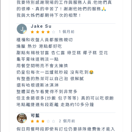
我要特別感謝現場的工作與服務人員.他她們真
的很棒、真的辛苦了！謝謝他她們的服務
我與大姊們都期待下次的相聚！
Jake Su
1 個月前
櫃檯和收盤人員都服務親切
燒臘 熱炒 港點都好吃
甜點有楊枝甘露 杏仁露 綠豆糕 椰子糕 豆花
龜苓膏味道稍淡一點
用餐空間明亮不會太擁擠
奶皇包每次一出爐就秒殺 沒有吃到
有整壺的熱茶可以自己泡 很解膩
還有哈根達斯冰淇淋
整體菜色乍看覺得不到非常多
但主食類很多(炒飯 包子等等) 真的可以吃很飽
地點離捷運有段距離 走路約10多分鐘
可藍
2 個月前
假日用餐時段即使有訂位仍要排隊繳費後才能入