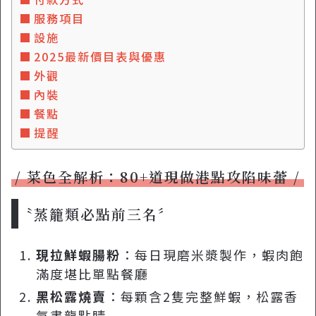
服務項目
設施
2025最新價目表與優惠
外觀
內裝
餐點
提醒
菜色全解析：80+道現做港點攻陷味蕾
蒸籠類必點前三名
現拉鮮蝦腸粉
：每日現磨米漿製作，蝦肉飽
滿度堪比單點餐廳
黑松露燒賣
：每顆含2隻完整鮮蝦，松露香
氣畫龍點睛