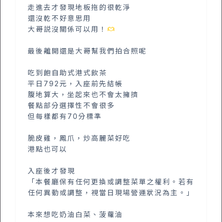
走進去才發現地板拖的很乾淨
還沒乾不好意思用
大哥説沒關係可以用！
最後離開還是大哥幫我們拍合照呢
吃到飽自助式港式飲茶
平日792元，入座前先結帳
腹地算大，坐起來也不會太擁擠
餐點部分選擇性不會很多
但每樣都有70分標準
脆皮雞，鳳爪，炒高麗菜好吃
港點也可以
入座後才發現
「本餐廳保有任何更換或調整菜單之權利。若有
任何異動或調整，視當日現場營運狀況為主。」
本來想吃奶油白菜、菠蘿油