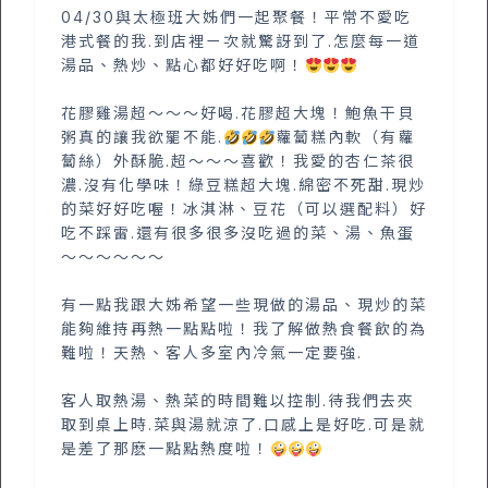
04/30與太極班大姊們一起聚餐！平常不愛吃
港式餐的我.到店裡ㄧ次就驚訝到了.怎麼每一道
湯品、熱炒、點心都好好吃啊！
花膠雞湯超～～～好喝.花膠超大塊！鮑魚干貝
粥真的讓我欲罷不能.
蘿蔔糕內軟（有蘿
蔔絲）外酥脆.超～～～喜歡！我愛的杏仁茶很
濃.沒有化學味！綠豆糕超大塊.綿密不死甜.現炒
的菜好好吃喔！冰淇淋、豆花（可以選配料）好
吃不踩雷.還有很多很多沒吃過的菜、湯、魚蛋
～～～～～～
有一點我跟大姊希望一些現做的湯品、現炒的菜
能夠維持再熱一點點啦！我了解做熱食餐飲的為
難啦！天熱、客人多室內冷氣一定要強.
客人取熱湯、熱菜的時間難以控制.待我們去夾
取到桌上時.菜與湯就涼了.口感上是好吃.可是就
是差了那麽一點點熱度啦！