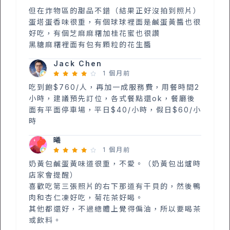
但在炸物區的甜品不錯（結果正好沒拍到照片）
蛋塔蛋香味很重，有個球球裡面是鹹蛋黃醬也很
好吃，有個芝麻麻糬加桂花蜜也很讚
黑糖麻糬裡面有包有顆粒的花生醬
Jack Chen
1 個月前
吃到飽$760/人，再加一成服務費，用餐時間2
小時，建議預先訂位，各式餐點還ok，餐廳後
面有平面停車場，平日$40/小時，假日$60/小
時
曦
1 個月前
奶黃包鹹蛋黃味道很重，不愛。（奶黃包出爐時
店家會提醒）
喜歡吃第三張照片的右下那道有干貝的，然後鴨
肉和杏仁凍好吃，菊花茶好喝。
其他都還好，不過總體上覺得偏油，所以要喝茶
或飲料。