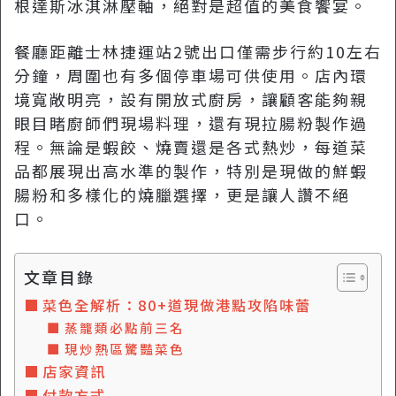
根達斯冰淇淋壓軸，絕對是超值的美食饗宴。
餐廳距離士林捷運站2號出口僅需步行約10左右
分鐘，周圍也有多個停車場可供使用。店內環
境寬敞明亮，設有開放式廚房，讓顧客能夠親
眼目睹廚師們現場料理，還有現拉腸粉製作過
程。無論是蝦餃、燒賣還是各式熱炒，每道菜
品都展現出高水準的製作，特別是現做的鮮蝦
腸粉和多樣化的燒臘選擇，更是讓人讚不絕
口。
文章目錄
菜色全解析：80+道現做港點攻陷味蕾
蒸籠類必點前三名
現炒熱區驚豔菜色
店家資訊
付款方式