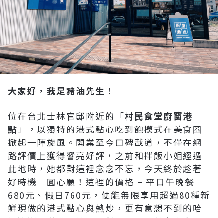
大家好，我是豬油先生！
位在台北士林官邸附近的「
村民食堂廚窗港
點
」，以獨特的港式點心吃到飽模式在美食圈
掀起一陣旋風。開業至今口碑載道，不僅在網
路評價上獲得響亮好評，之前和拌飯小姐經過
此地時，她都對這裡念念不忘，今天終於趁著
好時機一圓心願！這裡的價格 – 平日午晚餐
680元、假日760元，便能無限享用超過80種新
鮮現做的港式點心與熱炒，更有意想不到的哈