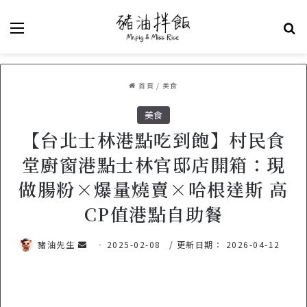
選單
關
首頁
/
美食
美食
【台北士林港點吃到飽】村民食
堂廚窗港點士林官邸店開箱：現
做腸粉×爆量燒賣×哈根達斯 高
CP值港點自助餐
豬油先生
傳
2025-02-08
/ 更新日期： 2026-04-12
送
電
子