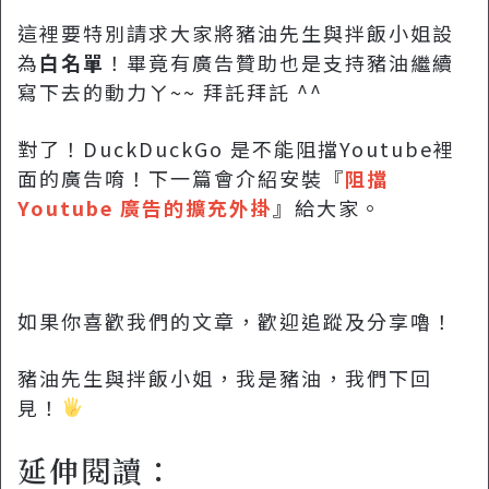
這裡要特別請求大家將豬油先生與拌飯小姐設
為
白名單
！畢竟有廣告贊助也是支持豬油繼續
寫下去的動力ㄚ~~ 拜託拜託 ^^
對了！DuckDuckGo 是不能阻擋Youtube裡
面的廣告唷！下一篇會介紹安裝『
阻擋
Youtube 廣告的擴充外掛
』給大家。
如果你喜歡我們的文章，歡迎追蹤及分享嚕！
豬油先生與拌飯小姐，我是豬油，我們下回
見！‍
延伸閱讀：