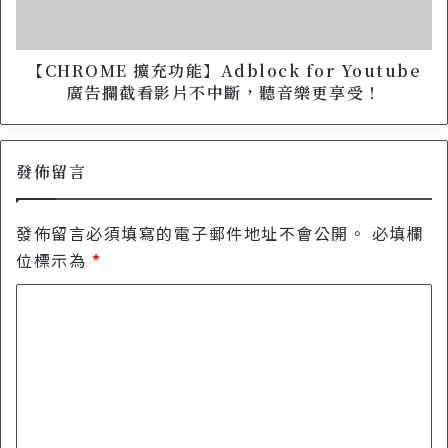
北
E
美
擴
食
充
環
功
【CHROME 擴充功能】Adblock for Youtube
繞
能
廣告攔截看影片不中斷，聽音樂更享受！
，
】
I
A
N
d
P
發佈留言
b
A
l
R
o
發佈留言必須填寫的電子郵件地址不會公開。
必填欄
A
c
D
k
位標示為
*
I
f
S
留
o
E
r
言
饗
Y
*
饗
o
~
u
微
t
風
u
信
b