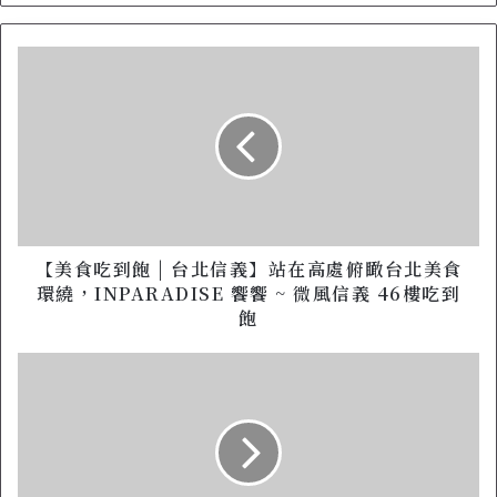
【
美
食
吃
到
飽
|
台
北
信
【美食吃到飽 | 台北信義】站在高處俯瞰台北美食
義
環繞，INPARADISE 饗饗 ~ 微風信義 46樓吃到
】
飽
站
在
【
高
C
處
H
俯
R
瞰
O
台
M