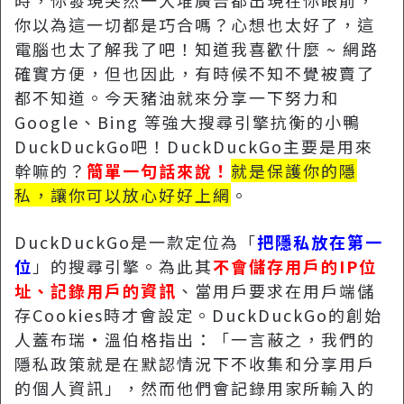
時，你發現突然一大堆廣告都出現在你眼前，
你以為這一切都是巧合嗎？心想也太好了，這
電腦也太了解我了吧！知道我喜歡什麼 ~ 網路
確實方便，但也因此，有時候不知不覺被賣了
都不知道。今天豬油就來分享一下努力和
Google、Bing 等強大搜尋引擎抗衡的小鴨
DuckDuckGo吧！DuckDuckGo主要是用來
幹嘛的？
簡單一句話來說！
就是保護你的隱
私，讓你可以放心好好上網
。
DuckDuckGo是一款定位為「
把隱私放在第一
位
」的搜尋引擎。為此其
不會儲存用戶的IP位
址、記錄用戶的資訊
、當用戶要求在用戶端儲
存Cookies時才會設定。DuckDuckGo的創始
人蓋布瑞·溫伯格指出：「一言蔽之，我們的
隱私政策就是在默認情況下不收集和分享用戶
的個人資訊」，然而他們會記錄用家所輸入的