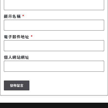
義
e
4
廣
6
告
顯示名稱
*
樓
攔
吃
截
到
看
飽
影
電子郵件地址
*
片
不
中
斷
個人網站網址
，
聽
音
樂
更
享
受
！