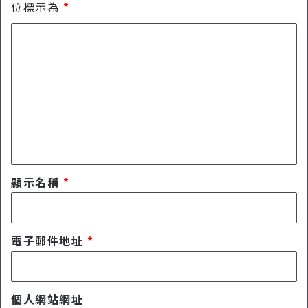
流
E
位標示為
*
行
，
館
留
北
美
言
館
*
旁
I
G
打
卡
拍
照
點
顯示名稱
*
，
古
蹟
旁
電子郵件地址
*
的
時
尚
玻
個人網站網址