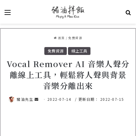
選單
關
首頁
/
免費資源
免費資源
線上工具
Vocal Remover AI 音樂人聲分
離線上工具，輕鬆將人聲與背景
音樂分離出來
豬油先生
傳
2022-07-14
/ 更新日期： 2022-07-15
送
電
子
郵
件