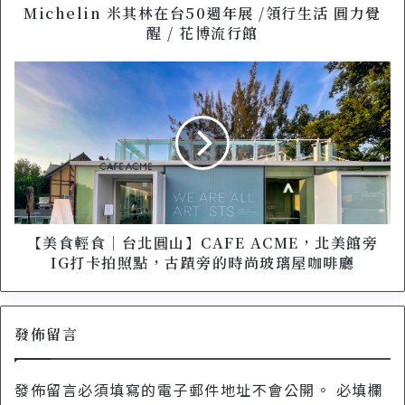
其
Michelin 米其林在台50週年展 /領行生活 圓力覺
林
醒 / 花博流行館
在
台
【
5
美
0
食
週
輕
年
食
展
｜
/
台
領
北
行
圓
生
山
【美食輕食｜台北圓山】CAFE ACME，北美館旁
活
】
IG打卡拍照點，古蹟旁的時尚玻璃屋咖啡廳
圓
C
力
A
覺
F
醒
發佈留言
E
/
A
花
C
發佈留言必須填寫的電子郵件地址不會公開。
必填欄
博
M