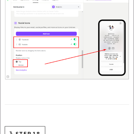
》STEP.18