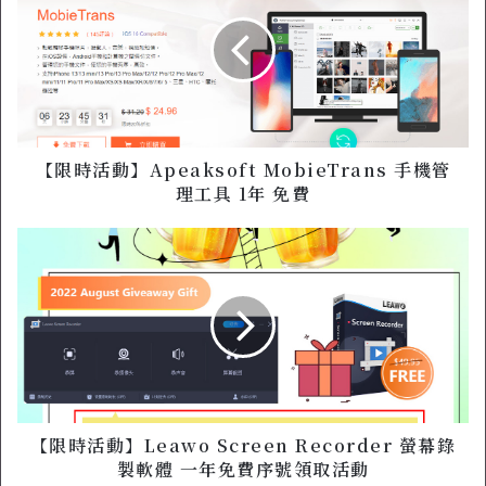
時
活
動
】
A
p
e
a
【限時活動】Apeaksoft MobieTrans 手機管
k
理工具 1年 免費
s
o
【
f
限
t
時
M
活
o
動
b
】
i
L
e
e
T
a
r
w
【限時活動】Leawo Screen Recorder 螢幕錄
a
o
製軟體 一年免費序號領取活動