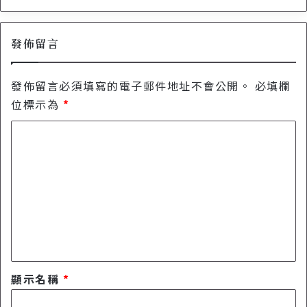
n
S
s
c
手
r
機
發佈留言
e
管
e
理
n
發佈留言必須填寫的電子郵件地址不會公開。
必填欄
工
R
具
e
位標示為
*
1
c
年
留
o
免
r
言
費
d
*
e
r
螢
幕
錄
製
軟
體
顯示名稱
*
一
年